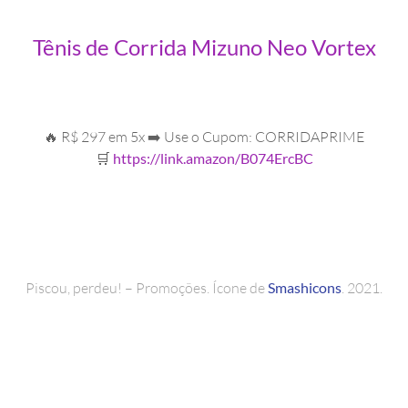
Tênis de Corrida Mizuno Neo Vortex
🔥 R$ 297 em 5x ➡️ Use o Cupom: CORRIDAPRIME
🛒
https://link.amazon/B074ErcBC
Piscou, perdeu! – Promoções. Ícone de
Smashicons
. 2021.