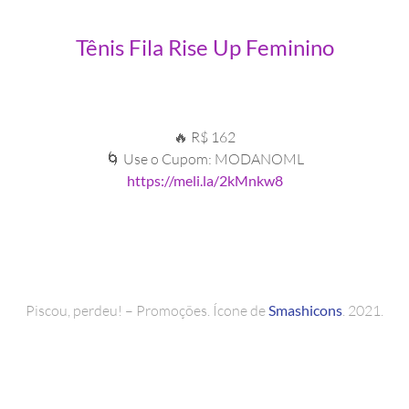
Tênis Fila Rise Up Feminino
🔥 R$ 162
🌀 Use o Cupom: MODANOML
https://meli.la/2kMnkw8
Piscou, perdeu! – Promoções. Ícone de
Smashicons
. 2021.