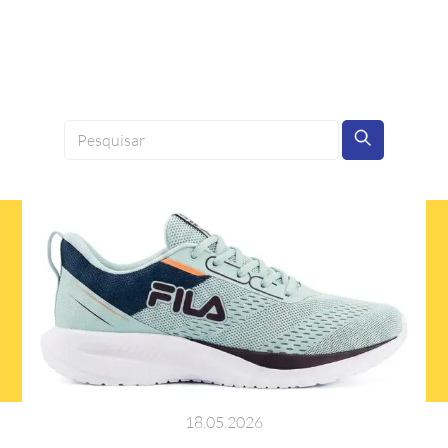
18
.
05
.
2026