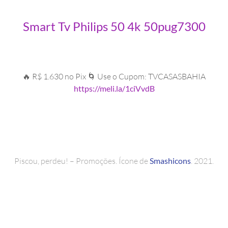
Smart Tv Philips 50 4k 50pug7300
🔥 R$ 1.630 no Pix 🌀 Use o Cupom: TVCASASBAHIA
https://meli.la/1ciVvdB
Piscou, perdeu! – Promoções. Ícone de
Smashicons
. 2021.