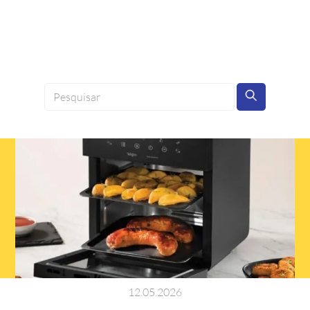
12
.
05
.
2026