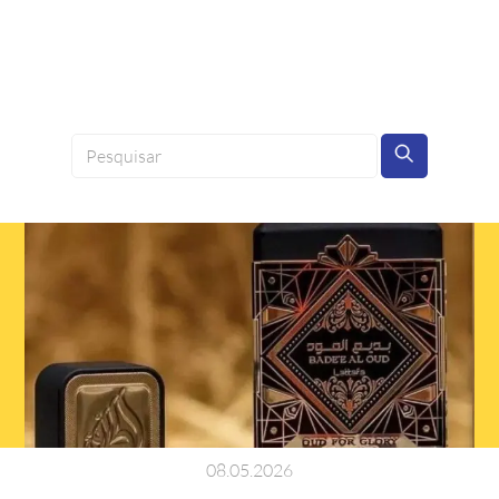
08
.
05
.
2026