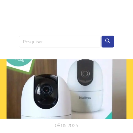
08
.
05
.
2026