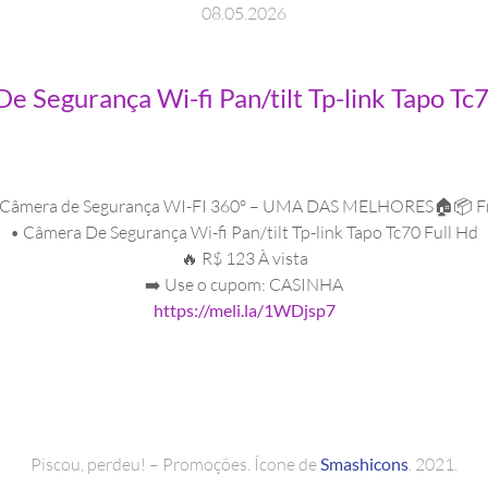
08
.
05
.
2026
e Segurança Wi-fi Pan/tilt Tp-link Tapo Tc7
ra de Segurança WI-FI 360º – UMA DAS MELHORES🏠📦 Frete
•⁠ Câmera De Segurança Wi-fi Pan/tilt Tp-link Tapo Tc70 Full Hd
🔥 R$ 123 À vista
➡️ Use o cupom: CASINHA
https://meli.la/1WDjsp7
Piscou, perdeu! – Promoções. Ícone de
Smashicons
. 2021.