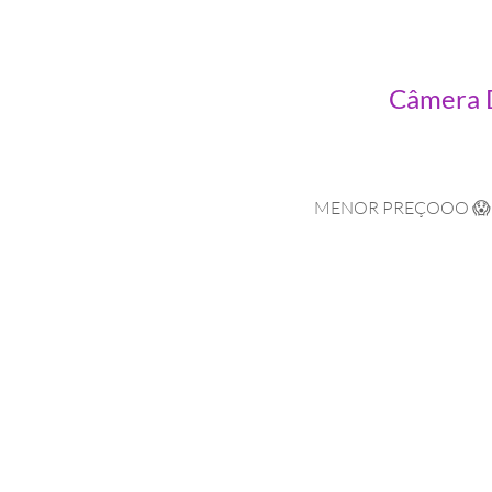
Câmera D
MENOR PREÇOOO 😱Câme