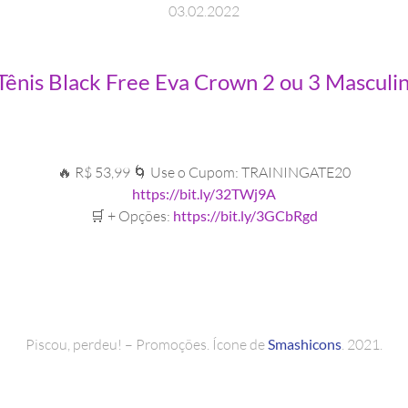
03
.
02
.
2022
nis Black Free Eva Crown 2 ou 3 Masculi
🔥 R$ 53,99 🌀 Use o Cupom: TRAININGATE20
https://bit.ly/32TWj9A
🛒 + Opções:
https://bit.ly/3GCbRgd
Piscou, perdeu! – Promoções. Ícone de
Smashicons
. 2021.