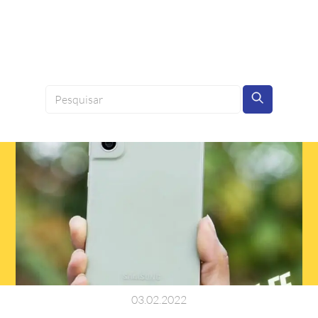
03
.
02
.
2022