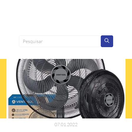
07
.
01
.
2022