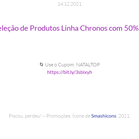
14
.
12
.
2021
leção de Produtos Linha Chronos com 50%
🌀 Use o Cupom: NATALTOP
https://bit.ly/3sbixyh
Piscou, perdeu! – Promoções. Ícone de
Smashicons
. 2021.