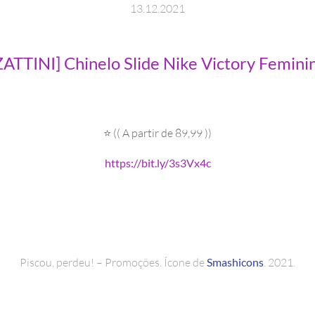
13
.
12
.
2021
ZATTINI] Chinelo Slide Nike Victory Femini
⭐ (( A partir de 89,99 ))
https://bit.ly/3s3Vx4c
Piscou, perdeu! – Promoções. Ícone de
Smashicons
. 2021.