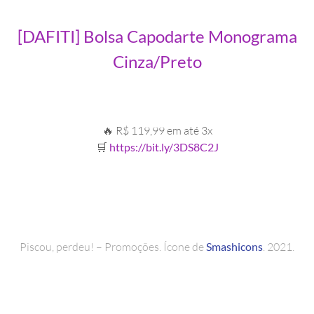
[DAFITI] Bolsa Capodarte Monograma
Cinza/Preto
🔥 R$ 119,99 em até 3x
🛒
https://bit.ly/3DS8C2J
Piscou, perdeu! – Promoções. Ícone de
Smashicons
. 2021.