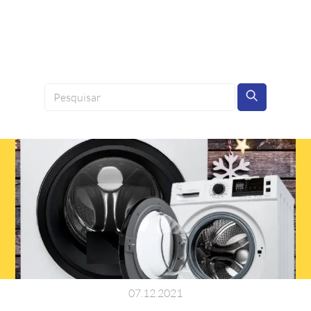
07
.
12
.
2021