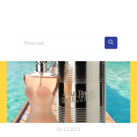
06
.
12
.
2021