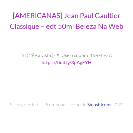
[AMERICANAS] Jean Paul Gaultier
Classique – edt 50ml Beleza Na Web
⭐ (( 289 à vista )) 🌀 Use o cupom: 15BELEZA
https://tidd.ly/3pAgEYH
Piscou, perdeu! – Promoções. Ícone de
Smashicons
. 2021.