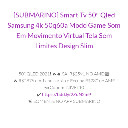
[SUBMARINO] Smart Tv 50″ Qled
Samsung 4k 50q60a Modo Game Som
Em Movimento Virtual Tela Sem
Limites Design Slim
50″ QLED 2021❗ 🔥🔥 SAI R$2591 NO AME 😱
🔥 R$2879 em 1x no cartão e Receba R$280 no AME
📣 Cupom: NIVEL10
✔️
https://tidd.ly/2ZuN2mP
🚨 SOMENTE NO APP SUBMARINO