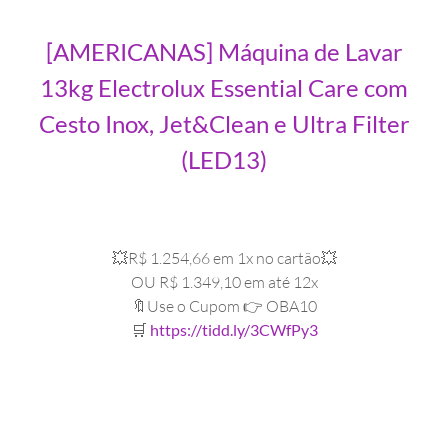
[AMERICANAS] Máquina de Lavar
13kg Electrolux Essential Care com
Cesto Inox, Jet&Clean e Ultra Filter
(LED13)
💥R$ 1.254,66 em 1x no cartão💥
OU R$ 1.349,10 em até 12x
🔖Use o Cupom 👉 OBA10
🛒
https://tidd.ly/3CWfPy3