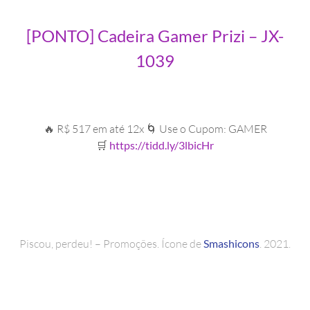
[PONTO] Cadeira Gamer Prizi – JX-
1039
🔥 R$ 517 em até 12x 🌀 Use o Cupom: GAMER
🛒
https://tidd.ly/3lbicHr
Piscou, perdeu! – Promoções. Ícone de
Smashicons
. 2021.