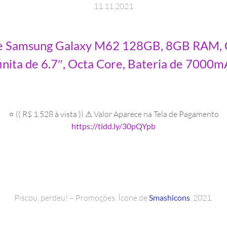
11
.
11
.
2021
 Samsung Galaxy M62 128GB, 8GB RAM, Câ
finita de 6.7″, Octa Core, Bateria de 7000m
⭐ (( R$ 1.528 à vista )) ⚠ Valor Aparece na Tela de Pagamento
https://tidd.ly/30pQYpb
Piscou, perdeu! – Promoções. Ícone de
Smashicons
. 2021.