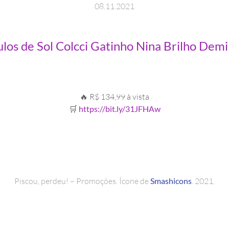
08
.
11
.
2021
s de Sol Colcci Gatinho Nina Brilho Demi
🔥 R$ 134,99 à vista
🛒
https://bit.ly/31JFHAw
Piscou, perdeu! – Promoções. Ícone de
Smashicons
. 2021.