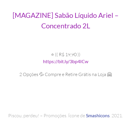
[MAGAZINE] Sabão Líquido Ariel –
Concentrado 2L
⭐ (( R$ 19,90 ))
https://bit.ly/3bp4ICw
2 Opções 💦 Compre e Retire Grátis na Loja 🤗
Piscou, perdeu! – Promoções. Ícone de
Smashicons
. 2021.