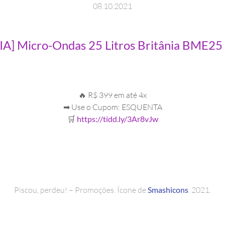
08
.
10
.
2021
A] Micro-Ondas 25 Litros Britânia BME25
🔥 R$ 399 em até 4x
➡ Use o Cupom: ESQUENTA
🛒
https://tidd.ly/3Ar8vJw
Piscou, perdeu! – Promoções. Ícone de
Smashicons
. 2021.