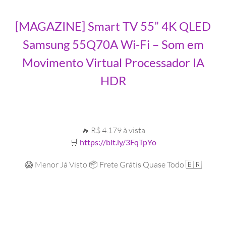
[MAGAZINE] Smart TV 55” 4K QLED
Samsung 55Q70A Wi-Fi – Som em
Movimento Virtual Processador IA
HDR
🔥 R$ 4.179 à vista
🛒
https://bit.ly/3FqTpYo
😱 Menor Já Visto 📦 Frete Grátis Quase Todo 🇧🇷