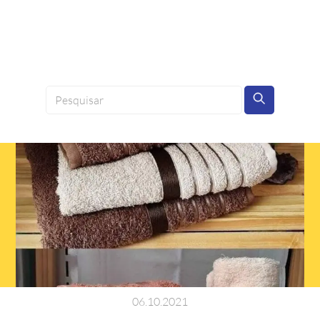
06
.
10
.
2021