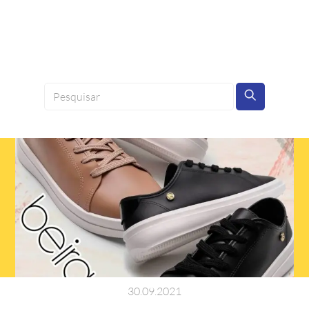
30
.
09
.
2021