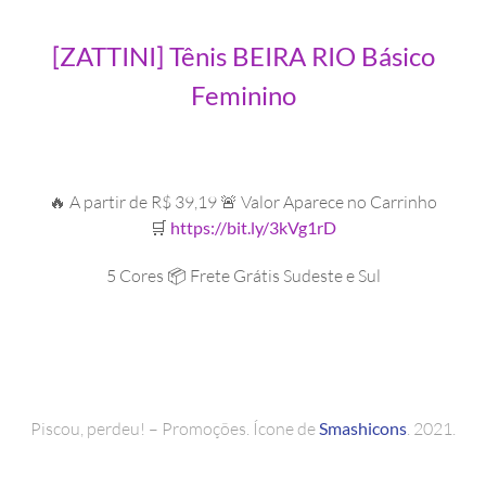
[ZATTINI] Tênis BEIRA RIO Básico
Feminino
🔥 A partir de R$ 39,19 🚨 Valor Aparece no Carrinho
🛒
https://bit.ly/3kVg1rD
5 Cores 📦 Frete Grátis Sudeste e Sul
Piscou, perdeu! – Promoções. Ícone de
Smashicons
. 2021.