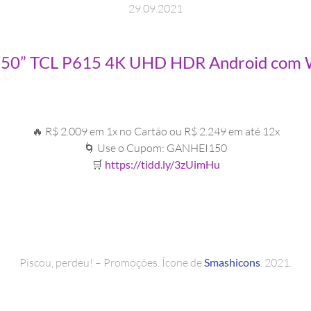
29
.
09
.
2021
50” TCL P615 4K UHD HDR Android com Wi-
🔥 R$ 2.009 em 1x no Cartão ou R$ 2.249 em até 12x
🌀 Use o Cupom: GANHEI150
🛒
https://tidd.ly/3zUimHu
Piscou, perdeu! – Promoções. Ícone de
Smashicons
. 2021.