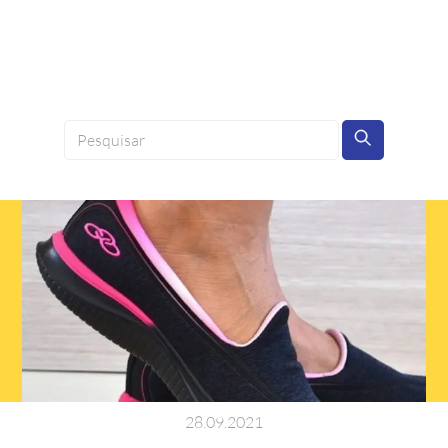
28
.
09
.
2021