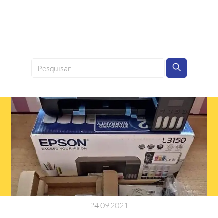
24
.
09
.
2021