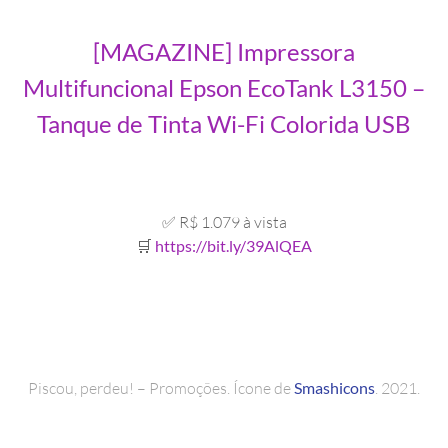
[MAGAZINE] Impressora
Multifuncional Epson EcoTank L3150 –
Tanque de Tinta Wi-Fi Colorida USB
✅ R$ 1.079 à vista
🛒
https://bit.ly/39AlQEA
Piscou, perdeu! – Promoções. Ícone de
Smashicons
. 2021.