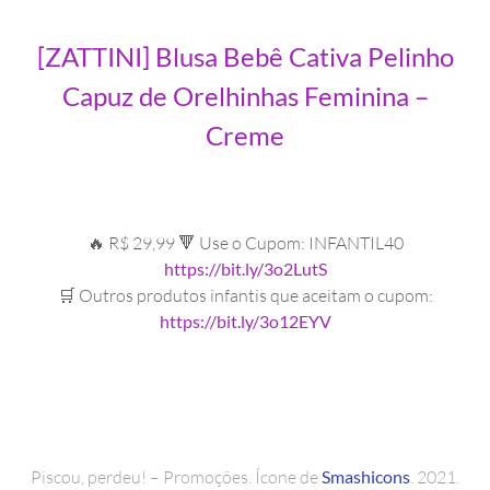
[ZATTINI] Blusa Bebê Cativa Pelinho
Capuz de Orelhinhas Feminina –
Creme
🔥 R$ 29,99 🔻 Use o Cupom: INFANTIL40
https://bit.ly/3o2LutS
🛒 Outros produtos infantis que aceitam o cupom:
https://bit.ly/3o12EYV
Piscou, perdeu! – Promoções. Ícone de
Smashicons
. 2021.