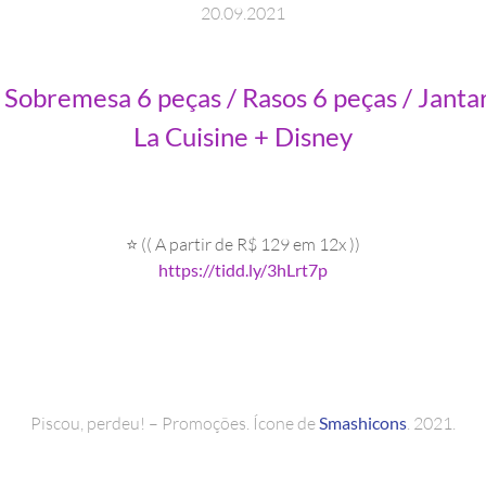
20
.
09
.
2021
obremesa 6 peças / Rasos 6 peças / Janta
La Cuisine + Disney
⭐ (( A partir de R$ 129 em 12x ))
https://tidd.ly/3hLrt7p
Piscou, perdeu! – Promoções. Ícone de
Smashicons
. 2021.