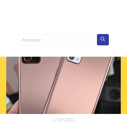
17
.
09
.
2021