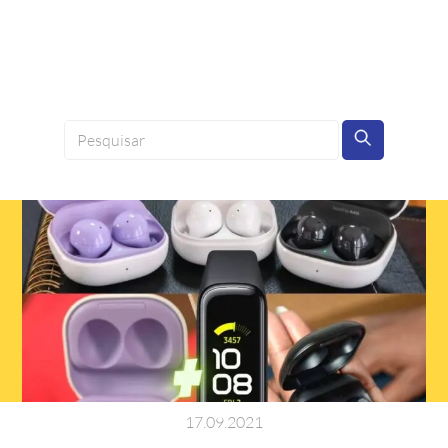
17
.
09
.
2021