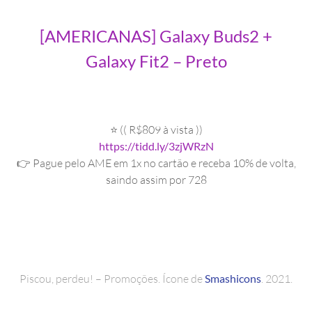
[AMERICANAS] Galaxy Buds2 +
Galaxy Fit2 – Preto
⭐ (( R$809 à vista ))
https://tidd.ly/3zjWRzN
👉 Pague pelo AME em 1x no cartão e receba 10% de volta,
saindo assim por 728
Piscou, perdeu! – Promoções. Ícone de
Smashicons
. 2021.