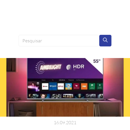
16
.
09
.
2021