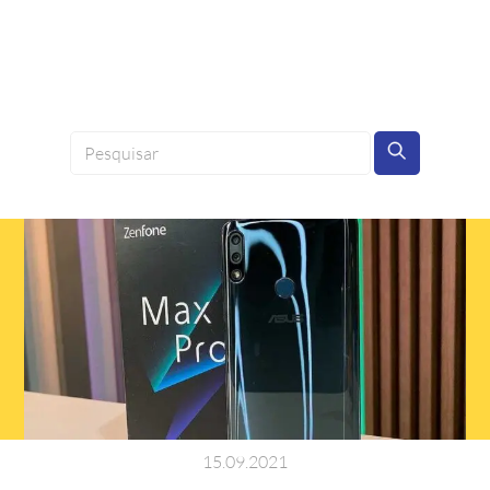
15
.
09
.
2021