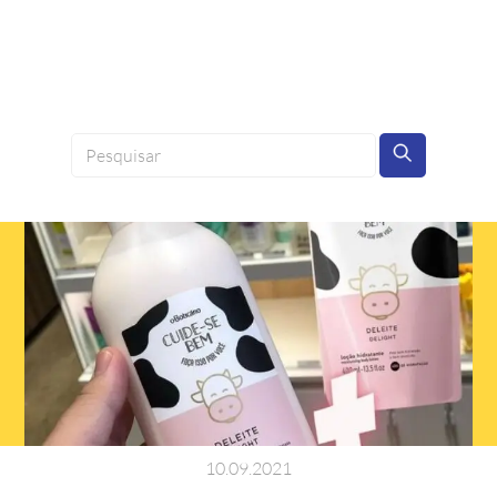
10
.
09
.
2021