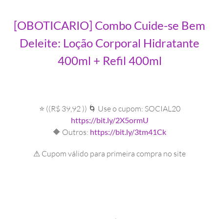
[OBOTICARIO] Combo Cuide-se Bem
Deleite: Loção Corporal Hidratante
400ml + Refil 400ml
⭐ ((R$ 39,92 )) 🌀 Use o cupom: SOCIAL20
https://bit.ly/2X5ormU
🔶 Outros:
https://bit.ly/3tm41Ck
⚠ Cupom válido para primeira compra no site