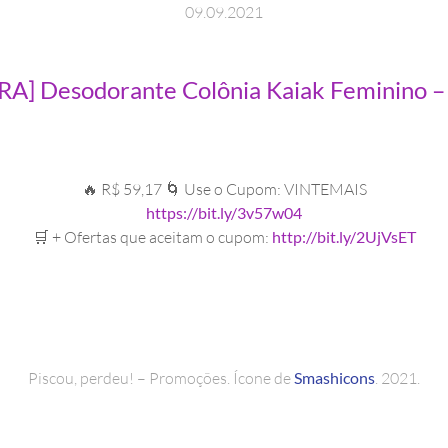
09
.
09
.
2021
A] Desodorante Colônia Kaiak Feminino –
🔥 R$ 59,17 🌀 Use o Cupom: VINTEMAIS
https://bit.ly/3v57w04
🛒 + Ofertas que aceitam o cupom:
http://bit.ly/2UjVsET
Piscou, perdeu! – Promoções. Ícone de
Smashicons
. 2021.