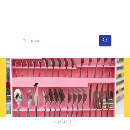
03
.
09
.
2021