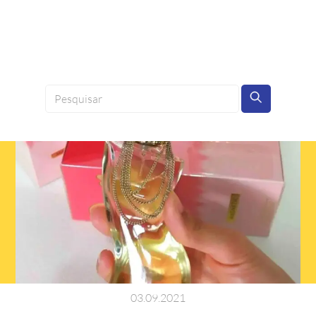
03
.
09
.
2021