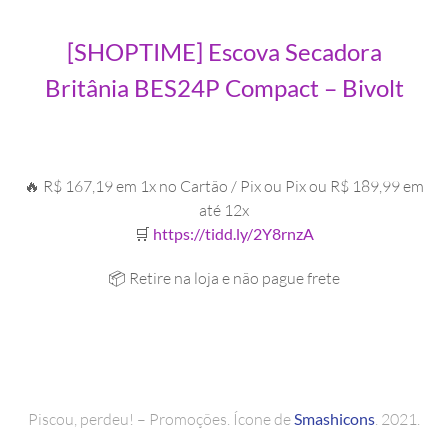
[SHOPTIME] Escova Secadora
Britânia BES24P Compact – Bivolt
🔥 R$ 167,19 em 1x no Cartão / Pix ou Pix ou R$ 189,99 em
até 12x
🛒
https://tidd.ly/2Y8rnzA
📦 Retire na loja e não pague frete
Piscou, perdeu! – Promoções. Ícone de
Smashicons
. 2021.