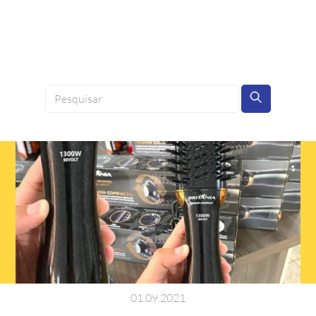
01
.
09
.
2021