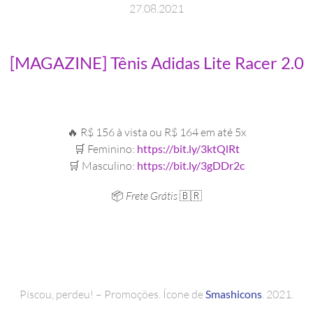
27
.
08
.
2021
[MAGAZINE] Tênis Adidas Lite Racer 2.0
🔥 R$ 156 à vista ou R$ 164 em até 5x
🛒 Feminino:
https://bit.ly/3ktQlRt
🛒 Masculino:
https://bit.ly/3gDDr2c
📦
Frete Grátis
🇧🇷
Piscou, perdeu! – Promoções. Ícone de
Smashicons
. 2021.