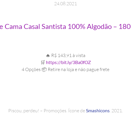
24
.
08
.
2021
 Cama Casal Santista 100% Algodão – 180 
🔥 R$ 143,91 à vista
🛒
https://bit.ly/3Ba0fOZ
4 Opções 📦 Retire na loja e não pague frete
Piscou, perdeu! – Promoções. Ícone de
Smashicons
. 2021.