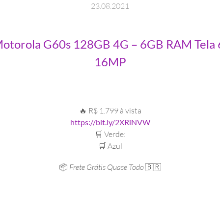
23
.
08
.
2021
torola G60s 128GB 4G – 6GB RAM Tela 6,8
16MP
🔥 R$ 1.799 à vista
https://bit.ly/2XRiNVW
🛒 Verde:
🛒 Azul
📦
Frete Grátis Quase Todo
🇧🇷