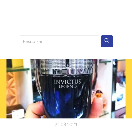
21
.
08
.
2021