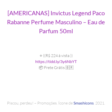
[AMERICANAS] Invictus Legend Paco
Rabanne Perfume Masculino – Eau de
Parfum 50ml
⭐ ((R$ 224 à vista ))
https://tidd.ly/3y6NbYT
📦 Frete Grátis 🇧🇷
Piscou, perdeu! – Promoções. Ícone de
Smashicons
. 2021.