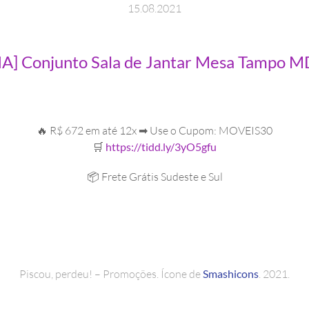
15
.
08
.
2021
] Conjunto Sala de Jantar Mesa Tampo M
🔥 R$ 672 em até 12x ➡ Use o Cupom: MOVEIS30
🛒
https://tidd.ly/3yO5gfu
📦 Frete Grátis Sudeste e Sul
Piscou, perdeu! – Promoções. Ícone de
Smashicons
. 2021.