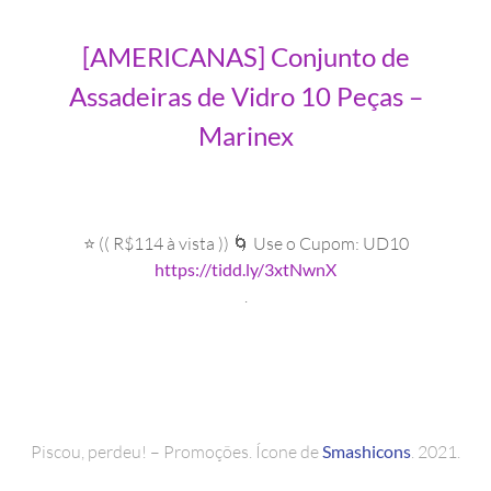
[AMERICANAS] Conjunto de
Assadeiras de Vidro 10 Peças –
Marinex
⭐ (( R$114 à vista )) 🌀 Use o Cupom: UD10
https://tidd.ly/3xtNwnX
.
Piscou, perdeu! – Promoções. Ícone de
Smashicons
. 2021.