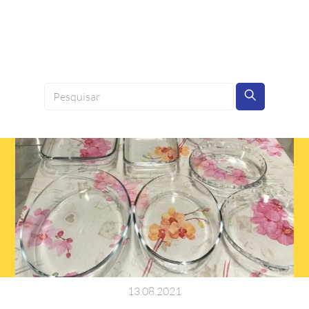
13
.
08
.
2021