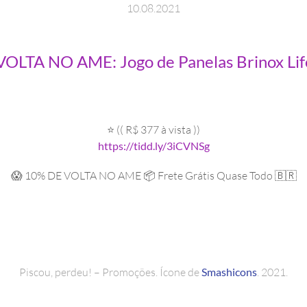
10
.
08
.
2021
LTA NO AME: Jogo de Panelas Brinox Life
⭐ (( R$ 377 à vista ))
https://tidd.ly/3iCVNSg
😱 10% DE VOLTA NO AME 📦 Frete Grátis Quase Todo 🇧🇷
Piscou, perdeu! – Promoções. Ícone de
Smashicons
. 2021.